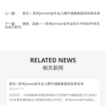
上一篇:
喜讯 | 苏州jinnian金年会入围中储粮集团供应商名单
下一篇:
便捷、高效——苏州jinnian金年会EDX P3600手持式
合金分析仪
RELATED NEWS
相关新闻
喜讯 | 苏州jinnian金年会入围中储粮集团供应商名单
2023-07-11
近日，中国储备粮管理集团有限公司(简称“中储粮集团公司”)发布2
023年重金属快检仪入围项目结果公示，苏州jinnian金年会再次成
功入围中储粮重金属快检仪供应商名单，至此，苏州jinnian