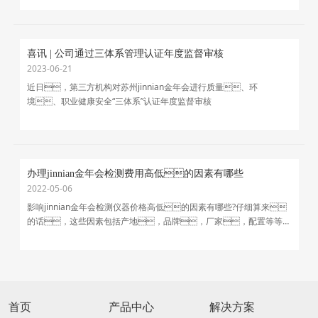
金年会已连续三届(2018、2021、2...
喜讯 | 公司通过三体系管理认证年度监督审核
2023-06-21
近日，第三方机构对苏州jinnian金年会进行质量、环
境、职业健康安全“三体系”认证年度监督审核
办理jinnian金年会检测费用高低的因素有哪些
2022-05-06
影响jinnian金年会检测仪器价格高低的因素有哪些?仔细算来
的话，这些因素包括产地，品牌，厂家，配置等等因
素。小编今天就这些因素详细的分析一下，为什么这些因
素可以决定jinnian金年会检测仪的价格的高低，到底这
些因素的影...
首页
产品中心
解决方案