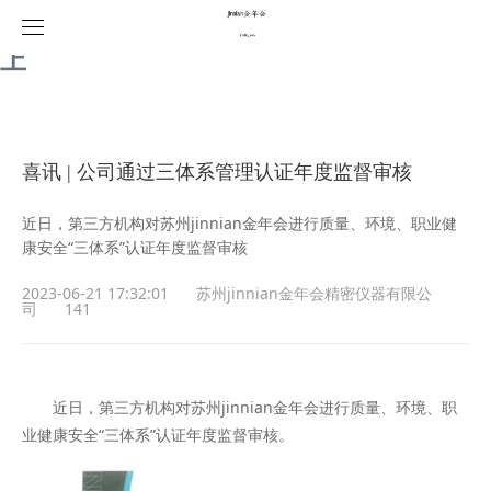
金年会|金年会·jinnian(金字招牌)诚信至
上
首页
产品中心
喜讯 | 公司通过三体系管理认证年度监督审核
解决方案
jinnian金年会检测
近日，第三方机构对苏州jinnian金年会进行质量、环境、职业健
康安全“三体系”认证年度监督审核
关于我们
合金分析
方案展示
2023-06-21 17:32:01
苏州jinnian金年会精密仪器有限公
荣誉资质
镀层测厚
企业文化
司
141
新闻中心
食品安全
近日，第三方机构对苏州jinnian金年会进行质量、环境、职
联系我们
环境保护
公司新闻
业健康安全“三体系”认证年度监督审核。
稀土检测
行业新闻