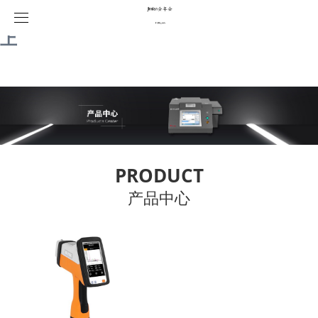
金年会|金年会·jinnian(金字招牌)诚信至
上
首页
产品中心
解决方案
jinnian金年会检测
关于我们
合金分析
方案展示
PRODUCT
产品中心
荣誉资质
镀层测厚
企业文化
新闻中心
食品安全
联系我们
环境保护
公司新闻
稀土检测
行业新闻