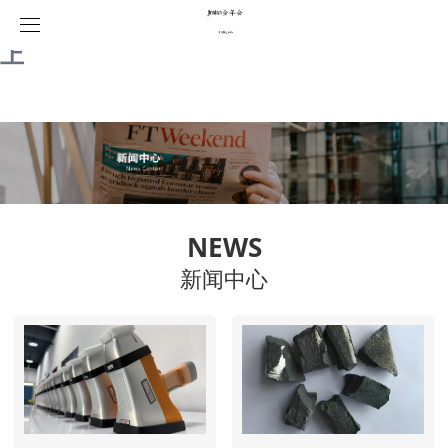
金年会|金年会·jinnian(金字招牌)诚信至
上
首页
产品中心
解决方案
jinnian金年会检测
关于我们
合金分析
方案展示
NEWS
新闻中心
荣誉资质
镀层测厚
企业文化
新闻中心
食品安全
联系我们
环境保护
公司新闻
稀土检测
行业新闻