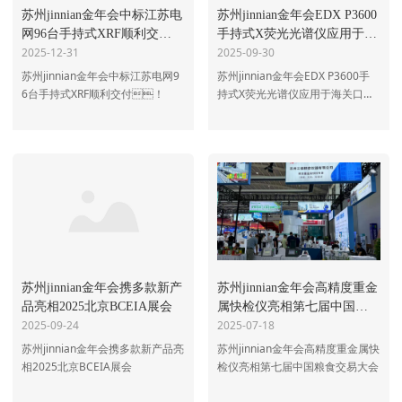
苏州jinnian金年会中标江苏电
苏州jinnian金年会EDX P3600
媒体报道
网96台手持式XRF顺利交
手持式X荧光光谱仪应用于海
2025-12-31
2025-09-30
付！
关口岸现场快速查验货物稀
土元素
苏州jinnian金年会中标江苏电网9
苏州jinnian金年会EDX P3600手
6台手持式XRF顺利交付！
持式X荧光光谱仪应用于海关口岸
现场快速查验货物稀土元素
苏州jinnian金年会携多款新产
苏州jinnian金年会高精度重金
品亮相2025北京BCEIA展会
属快检仪亮相第七届中国粮
2025-09-24
2025-07-18
食交易大会
苏州jinnian金年会携多款新产品亮
苏州jinnian金年会高精度重金属快
相2025北京BCEIA展会
检仪亮相第七届中国粮食交易大会